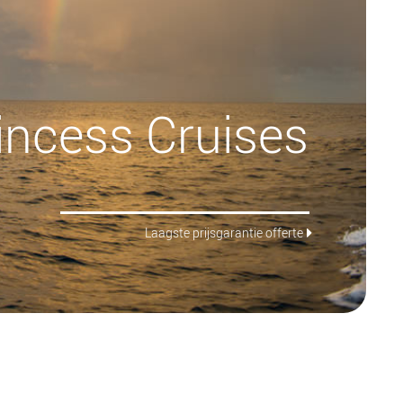
incess Cruises
Laagste prijsgarantie offerte