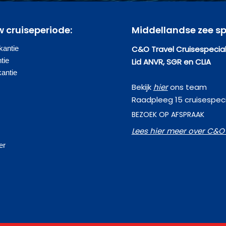
w cruiseperiode:
Middellandse zee sp
antie
C&O Travel Cruisespecial
tie
Lid ANVR, SGR en CLIA
kantie
Bekijk
hier
ons team
Raadpleeg 15 cruisespeci
BEZOEK OP AFSPRAAK
Lees hier meer over C&O 
s
er