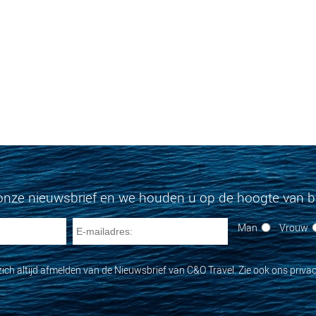
onze nieuwsbrief en we houden u op de hoogte van bi
Man
Vrouw
zich altijd afmelden van de Nieuwsbrief van C&O Travel. Zie ook ons privac