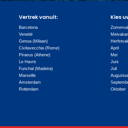
Vertrek vanuit:
Kies u
Barcelona
Zomervak
Venetië
Meivakan
Genua (Milaan)
Herfstva
Civitavecchia (Rome)
April
Piraeus (Athene)
Mei
Le Havre
Juni
Funchal (Madeira)
Juli
Marseille
Augustu
Amsterdam
Septemb
Rotterdam
Oktober