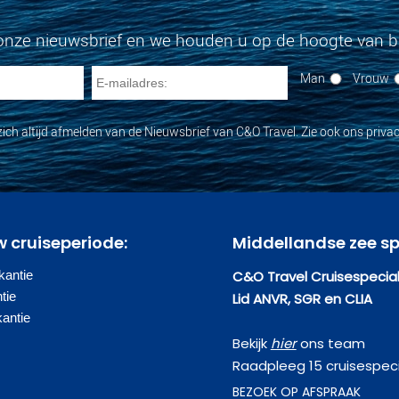
onze nieuwsbrief en we houden u op de hoogte van bi
Man
Vrouw
zich altijd afmelden van de Nieuwsbrief van C&O Travel. Zie ook ons privac
w cruiseperiode:
Middellandse zee sp
antie
C&O Travel Cruisespecial
tie
Lid ANVR, SGR en CLIA
kantie
Bekijk
hier
ons team
Raadpleeg 15 cruisespeci
BEZOEK OP AFSPRAAK