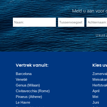
Meld u aan voor 
U kunt 
Vertrek vanuit:
Kies u
Barcelona
Zomervak
Venetië
Meivakan
Genua (Milaan)
Herfstva
Civitavecchia (Rome)
April
Piraeus (Athene)
Mei
Le Havre
Juni