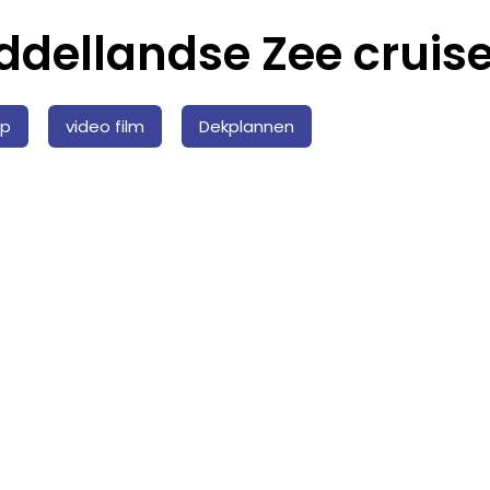
iddellandse Zee cruis
ip
video film
Dekplannen