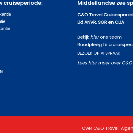
w cruiseperiode:
Middellandse zee sp
antie
C&O Travel Cruisespecial
tie
Lid ANVR, SGR en CLIA
kantie
Bekijk
hier
ons team
Raadpleeg 15 cruisespeci
BEZOEK OP AFSPRAAK
Lees hier meer over C&O 
s
er
Over C&O Travel
Alge