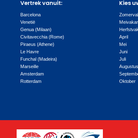
Vertrek vanuit:
Kies u
Barcelona
Zomervak
Venetië
Meivakan
Genua (Milaan)
Herfstva
Civitavecchia (Rome)
April
Piraeus (Athene)
Mei
Le Havre
Juni
Funchal (Madeira)
Juli
Marseille
Augustu
Amsterdam
Septemb
Rotterdam
Oktober