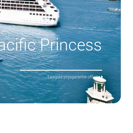
acific Princess
Laagste prijsgarantie offerte