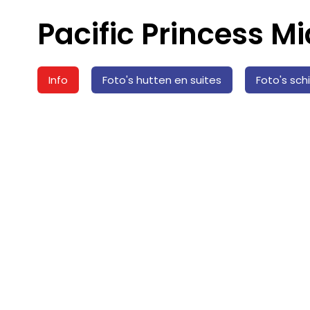
Pacific Princess M
Info
Foto's hutten en suites
Foto's sch