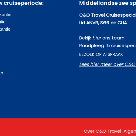
w cruiseperiode:
Middellandse zee sp
antie
C&O Travel Cruisespecial
tie
Lid ANVR, SGR en CLIA
kantie
Bekijk
hier
ons team
Raadpleeg 15 cruisespeci
BEZOEK OP AFSPRAAK
Lees hier meer over C&O 
s
er
Over C&O Travel
Alge