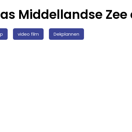
as Middellandse Zee 
ip
video film
Dekplannen