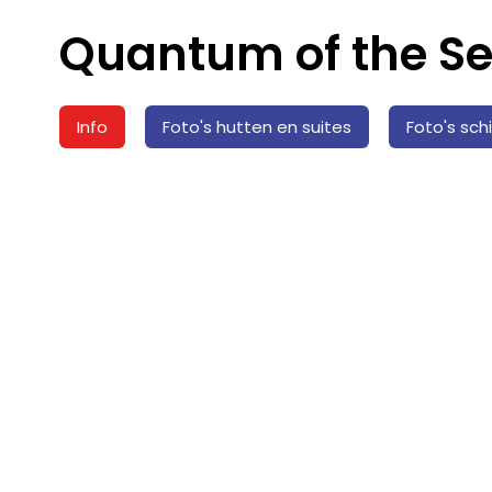
Quantum of the Se
Info
Foto's hutten en suites
Foto's sch