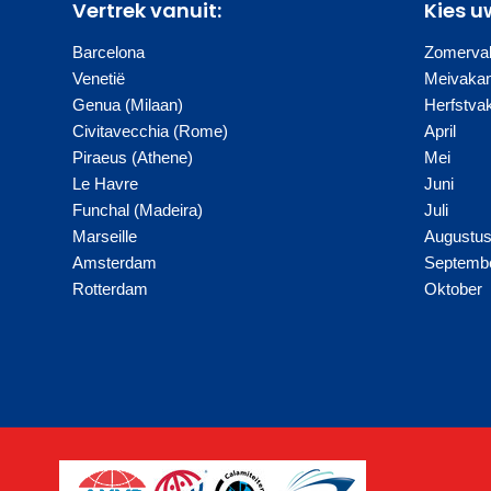
Vertrek vanuit:
Kies u
Barcelona
Zomervak
Venetië
Meivakan
Genua (Milaan)
Herfstva
Civitavecchia (Rome)
April
Piraeus (Athene)
Mei
Le Havre
Juni
Funchal (Madeira)
Juli
Marseille
Augustu
Amsterdam
Septemb
Rotterdam
Oktober