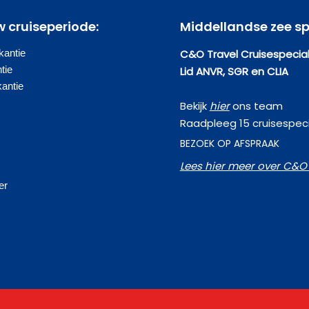
w cruiseperiode:
Middellandse zee sp
antie
C&O Travel Cruisespecial
tie
Lid ANVR, SGR en CLIA
kantie
Bekijk
hier
ons team
Raadpleeg 15 cruisespeci
BEZOEK OP AFSPRAAK
Lees hier meer over C&O 
s
er