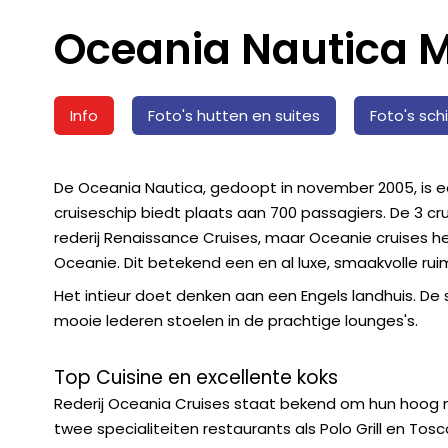
Oceania Nautica M
Info
Foto's hutten en suites
Foto's sch
De Oceania Nautica, gedoopt in november 2005, is ee
cruiseschip biedt plaats aan 700 passagiers. De 3 cr
rederij Renaissance Cruises, maar Oceanie cruises
Oceanie. Dit betekend een en al luxe, smaakvolle r
Het intieur doet denken aan een Engels landhuis. De sti
mooie lederen stoelen in de prachtige lounges's.
Top Cuisine en excellente koks
Rederij Oceania Cruises staat bekend om hun hoog ni
twee specialiteiten restaurants als Polo Grill en To