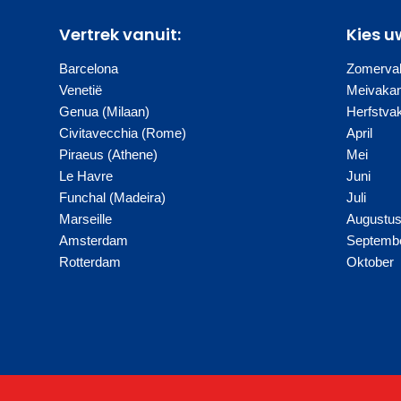
Vertrek vanuit:
Kies u
Barcelona
Zomervak
Venetië
Meivakan
Genua (Milaan)
Herfstva
Civitavecchia (Rome)
April
Piraeus (Athene)
Mei
Le Havre
Juni
Funchal (Madeira)
Juli
Marseille
Augustu
Amsterdam
Septemb
Rotterdam
Oktober