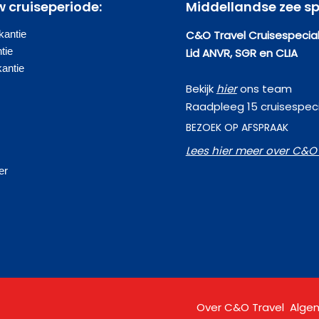
w cruiseperiode:
Middellandse zee sp
antie
C&O Travel Cruisespecial
tie
Lid ANVR, SGR en CLIA
kantie
Bekijk
hier
ons team
Raadpleeg 15 cruisespeci
BEZOEK OP AFSPRAAK
Lees hier meer over C&O 
s
er
Over C&O Travel
Alge