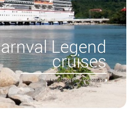
arnval Legend
cruises
Laagste prijsgarantie offerte