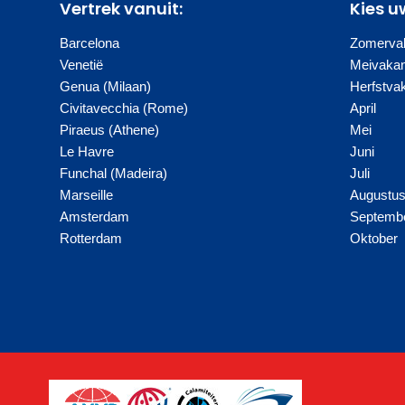
Vertrek vanuit:
Kies u
Barcelona
Zomervak
Venetië
Meivakan
Genua (Milaan)
Herfstva
Civitavecchia (Rome)
April
Piraeus (Athene)
Mei
Le Havre
Juni
Funchal (Madeira)
Juli
Marseille
Augustu
Amsterdam
Septemb
Rotterdam
Oktober