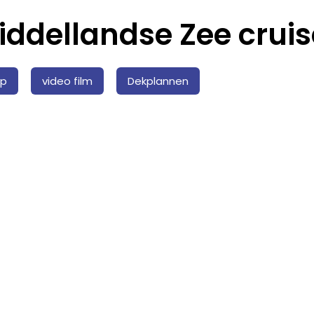
iddellandse Zee cruis
ip
video film
Dekplannen