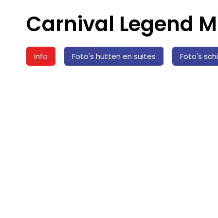
Carnival Legend M
Info
Foto's hutten en suites
Foto's sch