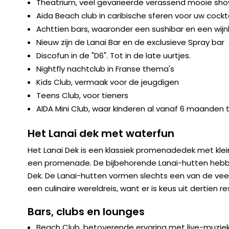
Theatrium, veel gevarieerde verassend mooie sh
Aida Beach club in caribische sferen voor uw cockt
Achttien bars, waaronder een sushibar en een wijn
Nieuw zijn de Lanai Bar en de exclusieve Spray bar
Discofun in de "D6". Tot in de late uurtjes.
Nightfly nachtclub in Franse thema's
Kids Club, vermaak voor de jeugdigen
Teens Club, voor tieners
AIDA Mini Club, waar kinderen al vanaf 6 maanden 
Het Lanai dek met waterfun
Het Lanai Dek is een klassiek promenadedek met klei
een promenade. De bijbehorende Lanai-hutten hebbe
Dek. De Lanai-hutten vormen slechts een van de vee
een culinaire wereldreis, want er is keus uit dertien r
Bars, clubs en lounges
Beach Club, betoverende ervaring met live-muziek 