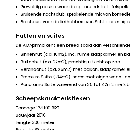
Geweldig casino waar de spannendste tafelspell
Bruisende nachtclub, sprakelende mix van komedie
Brauhaus, voor de liefhebbers van Schlager en Aprè
Hutten en suites
De AIDAprima kent een breed scala aan verschillende 
Binnenhut (c.a. 16m2), incl. ruime slaapkamer en 
Buitenhut (c.a. 22m2), prachtig uitzicht op zee
Verandahut (c.a. 25m2) met balkon, slaapkamer 
Premium Suite ( 34m2), soms met eigen woon- e
Panorama Suite variërend van 35 tot 42m2 me 2
Scheepskarakteristieken
Tonnage 124.100 BRT
Bouwjaar 2016
Lengte 300 meter
Breedte 38 meter