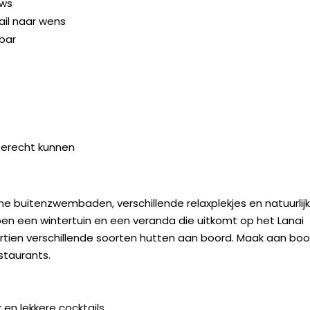
ows
ail naar wens
bar
terecht kunnen
ne buitenzwembaden, verschillende relaxplekjes en natuurlijk
n een wintertuin en een veranda die uitkomt op het Lanai
rtien verschillende soorten hutten aan boord. Maak aan boo
estaurants.
en lekkere cocktails