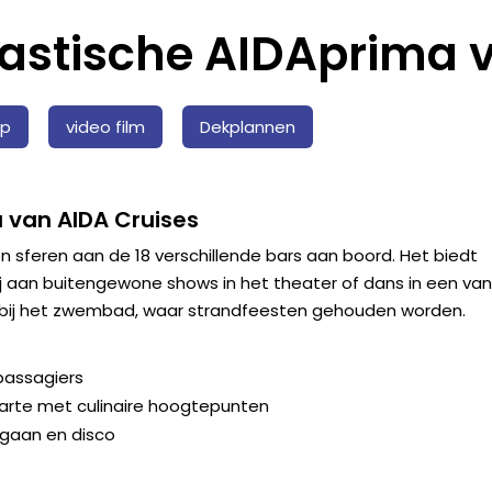
tastische AIDAprima 
ip
video film
Dekplannen
 van AIDA Cruises
n sferen aan de 18 verschillende bars aan boord. Het biedt
ij aan buitengewone shows in het theater of dans in een van
ub bij het zwembad, waar strandfeesten gehouden worden.
passagiers
carte met culinaire hoogtepunten
tgaan en disco