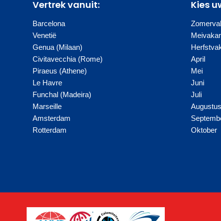
Vertrek vanuit:
Kies u
Barcelona
Zomervak
Venetië
Meivakan
Genua (Milaan)
Herfstva
Civitavecchia (Rome)
April
Piraeus (Athene)
Mei
Le Havre
Juni
Funchal (Madeira)
Juli
Marseille
Augustu
Amsterdam
Septemb
Rotterdam
Oktober