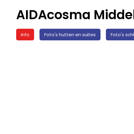
AIDAcosma Middel
Info
Foto's hutten en suites
Foto's sch