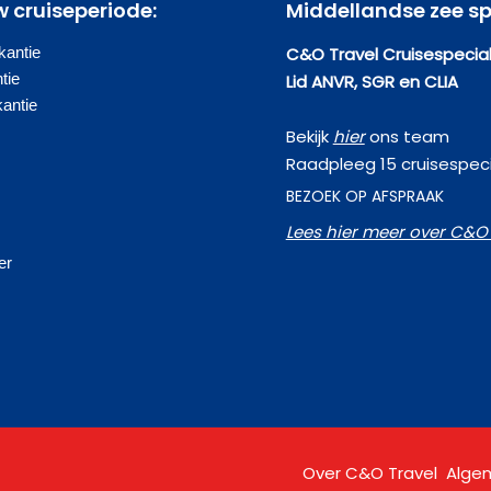
w cruiseperiode:
Middellandse zee sp
antie
C&O Travel Cruisespecial
tie
Lid ANVR, SGR en CLIA
kantie
Bekijk
hier
ons team
Raadpleeg 15 cruisespeci
BEZOEK OP AFSPRAAK
Lees hier meer over C&O 
s
er
Over C&O Travel
Alge